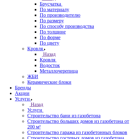
Брусчатка
По материалу
По производителю
По размеру
По способу производства
По толщине
По форме
По цвету
Кровля
Назад
Кровля
Водосток
Металлочерепица
ЖБИ
Керамические блоки
Бренды
Акции
Услуги
Назад
Услуги
Строительство бани из газобетона
Строительство больших домов из газобетона от
200 м²
Строительство гаража из газобетонных блоков
Строительство гостевых домов из газобетона