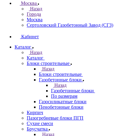
Москва
Назад
Города
Москва
Сертоловский Газобетонный Завод (СГЗ)
Кабинет
Каталог
Назад
Каталог
Блоки строительные
Назад
Блоки строительные
Газобетонные блоки
Назад
Газобетонные блоки
По размерам
Газосиликатные блоки
Пенобетонные блоки
Кирпич
Пазогребневые блоки ПГП
Сухие смеси
Брусчатка
Назад