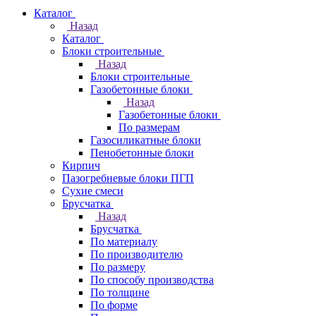
Каталог
Назад
Каталог
Блоки строительные
Назад
Блоки строительные
Газобетонные блоки
Назад
Газобетонные блоки
По размерам
Газосиликатные блоки
Пенобетонные блоки
Кирпич
Пазогребневые блоки ПГП
Сухие смеси
Брусчатка
Назад
Брусчатка
По материалу
По производителю
По размеру
По способу производства
По толщине
По форме