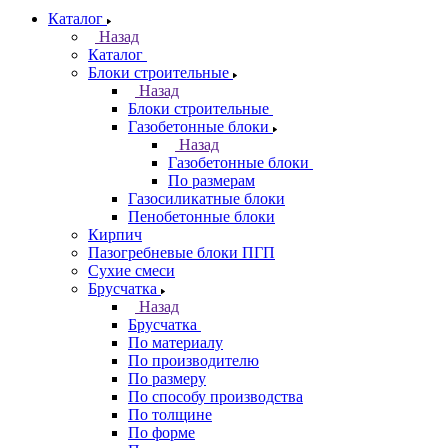
Каталог
Назад
Каталог
Блоки строительные
Назад
Блоки строительные
Газобетонные блоки
Назад
Газобетонные блоки
По размерам
Газосиликатные блоки
Пенобетонные блоки
Кирпич
Пазогребневые блоки ПГП
Сухие смеси
Брусчатка
Назад
Брусчатка
По материалу
По производителю
По размеру
По способу производства
По толщине
По форме