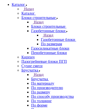
Каталог
Назад
Каталог
Блоки строительные
Назад
Блоки строительные
Газобетонные блоки
Назад
Газобетонные блоки
По размерам
Газосиликатные блоки
Пенобетонные блоки
Кирпич
Пазогребневые блоки ПГП
Сухие смеси
Брусчатка
Назад
Брусчатка
По материалу
По производителю
По размеру
По способу производства
По толщине
По форме