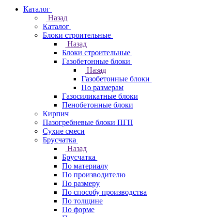
Каталог
Назад
Каталог
Блоки строительные
Назад
Блоки строительные
Газобетонные блоки
Назад
Газобетонные блоки
По размерам
Газосиликатные блоки
Пенобетонные блоки
Кирпич
Пазогребневые блоки ПГП
Сухие смеси
Брусчатка
Назад
Брусчатка
По материалу
По производителю
По размеру
По способу производства
По толщине
По форме