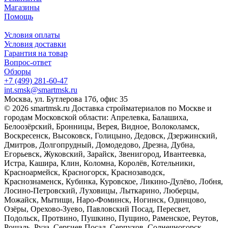
Магазины
Помощь
Условия оплаты
Условия доставки
Гарантия на товар
Вопрос-ответ
Обзоры
+7 (499) 281-60-47
int.smsk@smartmsk.ru
Москва, ул. Бутлерова 17б, офис 35
© 2026 smartmsk.ru Доставка стройматериалов по Москве и
городам Московской области: Апрелевка, Балашиха,
Белоозёрский, Бронницы, Верея, Видное, Волоколамск,
Воскресенск, Высоковск, Голицыно, Дедовск, Дзержинский,
Дмитров, Долгопрудный, Домодедово, Дрезна, Дубна,
Егорьевск, Жуковский, Зарайск, Звенигород, Ивантеевка,
Истра, Кашира, Клин, Коломна, Королёв, Котельники,
Красноармейск, Красногорск, Краснозаводск,
Краснознаменск, Кубинка, Куровское, Ликино-Дулёво, Лобня,
Лосино-Петровский, Луховицы, Лыткарино, Люберцы,
Можайск, Мытищи, Наро-Фоминск, Ногинск, Одинцово,
Озёры, Орехово-Зуево, Павловский Посад, Пересвет,
Подольск, Протвино, Пушкино, Пущино, Раменское, Реутов,
Рошаль, Руза, Сергиев Посад, Серпухов, Солнечногорск,