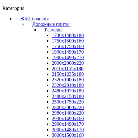
Категория
ЖБИ изделия
Дорожные плиты
Размеры
1730х1480х180
1750х1500х160
1750х1750х160
1990х1490х170
1990х1490х210
2000х2000х220
2010х1155х180
2150х1235х180
2320х1000х180
2320х2010х180
2480х1070х180
2480х2150х180
2500х1750х220
2800х2000х220
2980х1480х220
2990х1490х160
2990х1490х170
3000х1480х170
3000х1500х160