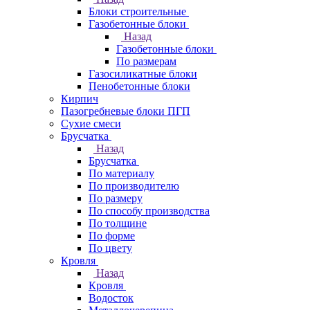
Блоки строительные
Газобетонные блоки
Назад
Газобетонные блоки
По размерам
Газосиликатные блоки
Пенобетонные блоки
Кирпич
Пазогребневые блоки ПГП
Сухие смеси
Брусчатка
Назад
Брусчатка
По материалу
По производителю
По размеру
По способу производства
По толщине
По форме
По цвету
Кровля
Назад
Кровля
Водосток