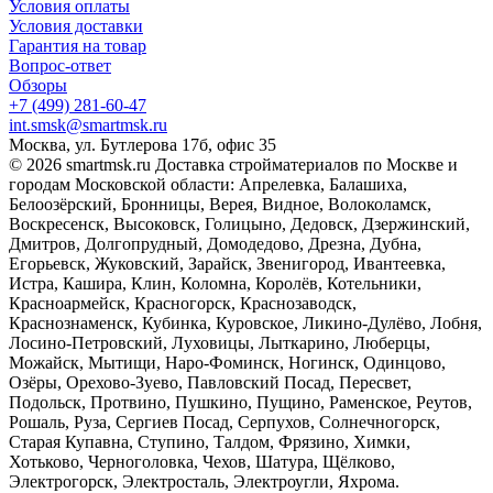
Условия оплаты
Условия доставки
Гарантия на товар
Вопрос-ответ
Обзоры
+7 (499) 281-60-47
int.smsk@smartmsk.ru
Москва, ул. Бутлерова 17б, офис 35
© 2026 smartmsk.ru Доставка стройматериалов по Москве и
городам Московской области: Апрелевка, Балашиха,
Белоозёрский, Бронницы, Верея, Видное, Волоколамск,
Воскресенск, Высоковск, Голицыно, Дедовск, Дзержинский,
Дмитров, Долгопрудный, Домодедово, Дрезна, Дубна,
Егорьевск, Жуковский, Зарайск, Звенигород, Ивантеевка,
Истра, Кашира, Клин, Коломна, Королёв, Котельники,
Красноармейск, Красногорск, Краснозаводск,
Краснознаменск, Кубинка, Куровское, Ликино-Дулёво, Лобня,
Лосино-Петровский, Луховицы, Лыткарино, Люберцы,
Можайск, Мытищи, Наро-Фоминск, Ногинск, Одинцово,
Озёры, Орехово-Зуево, Павловский Посад, Пересвет,
Подольск, Протвино, Пушкино, Пущино, Раменское, Реутов,
Рошаль, Руза, Сергиев Посад, Серпухов, Солнечногорск,
Старая Купавна, Ступино, Талдом, Фрязино, Химки,
Хотьково, Черноголовка, Чехов, Шатура, Щёлково,
Электрогорск, Электросталь, Электроугли, Яхрома.