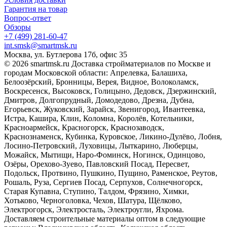
Гарантия на товар
Вопрос-ответ
Обзоры
+7 (499) 281-60-47
int.smsk@smartmsk.ru
Москва, ул. Бутлерова 17б, офис 35
© 2026 smartmsk.ru Доставка стройматериалов по Москве и
городам Московской области: Апрелевка, Балашиха,
Белоозёрский, Бронницы, Верея, Видное, Волоколамск,
Воскресенск, Высоковск, Голицыно, Дедовск, Дзержинский,
Дмитров, Долгопрудный, Домодедово, Дрезна, Дубна,
Егорьевск, Жуковский, Зарайск, Звенигород, Ивантеевка,
Истра, Кашира, Клин, Коломна, Королёв, Котельники,
Красноармейск, Красногорск, Краснозаводск,
Краснознаменск, Кубинка, Куровское, Ликино-Дулёво, Лобня,
Лосино-Петровский, Луховицы, Лыткарино, Люберцы,
Можайск, Мытищи, Наро-Фоминск, Ногинск, Одинцово,
Озёры, Орехово-Зуево, Павловский Посад, Пересвет,
Подольск, Протвино, Пушкино, Пущино, Раменское, Реутов,
Рошаль, Руза, Сергиев Посад, Серпухов, Солнечногорск,
Старая Купавна, Ступино, Талдом, Фрязино, Химки,
Хотьково, Черноголовка, Чехов, Шатура, Щёлково,
Электрогорск, Электросталь, Электроугли, Яхрома.
Доставляем строительные материалы оптом в следующие