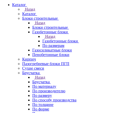
Каталог
Назад
Каталог
Блоки строительные
Назад
Блоки строительные
Газобетонные блоки
Назад
Газобетонные блоки
По размерам
Газосиликатные блоки
Пенобетонные блоки
Кирпич
Пазогребневые блоки ПГП
Сухие смеси
Брусчатка
Назад
Брусчатка
По материалу
По производителю
По размеру
По способу производства
По толщине
По форме