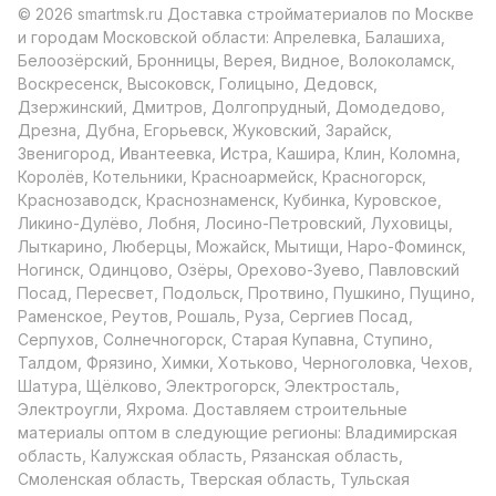
© 2026 smartmsk.ru Доставка стройматериалов по Москве
и городам Московской области: Апрелевка, Балашиха,
Белоозёрский, Бронницы, Верея, Видное, Волоколамск,
Воскресенск, Высоковск, Голицыно, Дедовск,
Дзержинский, Дмитров, Долгопрудный, Домодедово,
Дрезна, Дубна, Егорьевск, Жуковский, Зарайск,
Звенигород, Ивантеевка, Истра, Кашира, Клин, Коломна,
Королёв, Котельники, Красноармейск, Красногорск,
Краснозаводск, Краснознаменск, Кубинка, Куровское,
Ликино-Дулёво, Лобня, Лосино-Петровский, Луховицы,
Лыткарино, Люберцы, Можайск, Мытищи, Наро-Фоминск,
Ногинск, Одинцово, Озёры, Орехово-Зуево, Павловский
Посад, Пересвет, Подольск, Протвино, Пушкино, Пущино,
Раменское, Реутов, Рошаль, Руза, Сергиев Посад,
Серпухов, Солнечногорск, Старая Купавна, Ступино,
Талдом, Фрязино, Химки, Хотьково, Черноголовка, Чехов,
Шатура, Щёлково, Электрогорск, Электросталь,
Электроугли, Яхрома. Доставляем строительные
материалы оптом в следующие регионы: Владимирская
область, Калужская область, Рязанская область,
Смоленская область, Тверская область, Тульская