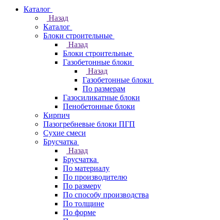
Каталог
Назад
Каталог
Блоки строительные
Назад
Блоки строительные
Газобетонные блоки
Назад
Газобетонные блоки
По размерам
Газосиликатные блоки
Пенобетонные блоки
Кирпич
Пазогребневые блоки ПГП
Сухие смеси
Брусчатка
Назад
Брусчатка
По материалу
По производителю
По размеру
По способу производства
По толщине
По форме