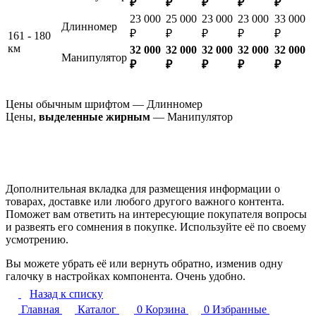
₽
₽
₽
₽
₽
23 000
25 000
23 000
23 000
33 000
Длинномер
₽
₽
₽
₽
₽
161 - 180
км
32 000
32 000
32 000
32 000
32 000
Манипулятор
₽
₽
₽
₽
₽
Цены обычным шрифтом — Длинномер
Цены,
выделенные жирным
— Манипулятор
Дополнительная вкладка для размещения информации о
товарах, доставке или любого другого важного контента.
Поможет вам ответить на интересующие покупателя вопросы
и развеять его сомнения в покупке. Используйте её по своему
усмотрению.
Вы можете убрать её или вернуть обратно, изменив одну
галочку в настройках компонента. Очень удобно.
Назад к списку
Главная
Каталог
0
Корзина
0
Избранные