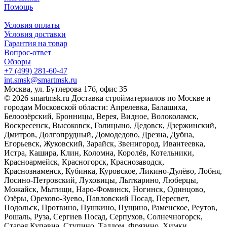
Помощь
Условия оплаты
Условия доставки
Гарантия на товар
Вопрос-ответ
Обзоры
+7 (499) 281-60-47
int.smsk@smartmsk.ru
Москва, ул. Бутлерова 17б, офис 35
© 2026 smartmsk.ru Доставка стройматериалов по Москве и
городам Московской области: Апрелевка, Балашиха,
Белоозёрский, Бронницы, Верея, Видное, Волоколамск,
Воскресенск, Высоковск, Голицыно, Дедовск, Дзержинский,
Дмитров, Долгопрудный, Домодедово, Дрезна, Дубна,
Егорьевск, Жуковский, Зарайск, Звенигород, Ивантеевка,
Истра, Кашира, Клин, Коломна, Королёв, Котельники,
Красноармейск, Красногорск, Краснозаводск,
Краснознаменск, Кубинка, Куровское, Ликино-Дулёво, Лобня,
Лосино-Петровский, Луховицы, Лыткарино, Люберцы,
Можайск, Мытищи, Наро-Фоминск, Ногинск, Одинцово,
Озёры, Орехово-Зуево, Павловский Посад, Пересвет,
Подольск, Протвино, Пушкино, Пущино, Раменское, Реутов,
Рошаль, Руза, Сергиев Посад, Серпухов, Солнечногорск,
Старая Купавна, Ступино, Талдом, Фрязино, Химки,