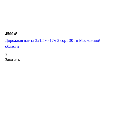
4500 ₽
Дорожная плита 3х1,5х0,17м 2 сорт 30т в Московской
области
0
Заказать