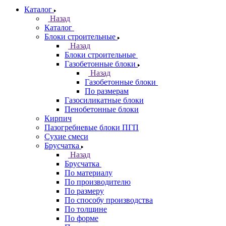
Каталог
Назад
Каталог
Блоки строительные
Назад
Блоки строительные
Газобетонные блоки
Назад
Газобетонные блоки
По размерам
Газосиликатные блоки
Пенобетонные блоки
Кирпич
Пазогребневые блоки ПГП
Сухие смеси
Брусчатка
Назад
Брусчатка
По материалу
По производителю
По размеру
По способу производства
По толщине
По форме