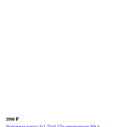
3990 ₽
Дорожная плита 3х1,75х0,17м некондиция 30т в