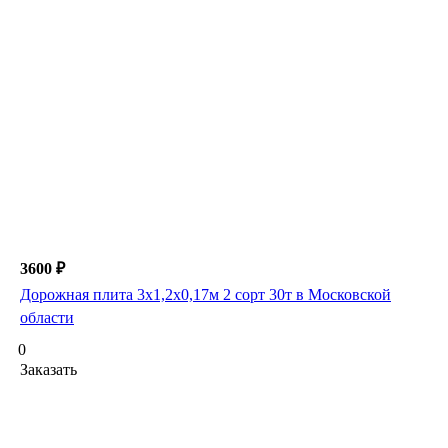
3600 ₽
Дорожная плита 3х1,2х0,17м 2 сорт 30т в Московской
области
0
Заказать