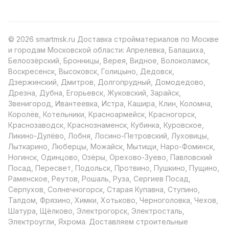
© 2026 smartmsk.ru Доставка стройматериалов по Москве
и городам Московской области: Апрелевка, Балашиха,
Белоозёрский, Бронницы, Верея, Видное, Волоколамск,
Воскресенск, Высоковск, Голицыно, Дедовск,
Дзержинский, Дмитров, Долгопрудный, Домодедово,
Дрезна, Дубна, Егорьевск, Жуковский, Зарайск,
Звенигород, Ивантеевка, Истра, Кашира, Клин, Коломна,
Королёв, Котельники, Красноармейск, Красногорск,
Краснозаводск, Краснознаменск, Кубинка, Куровское,
Ликино-Дулёво, Лобня, Лосино-Петровский, Луховицы,
Лыткарино, Люберцы, Можайск, Мытищи, Наро-Фоминск,
Ногинск, Одинцово, Озёры, Орехово-Зуево, Павловский
Посад, Пересвет, Подольск, Протвино, Пушкино, Пущино,
Раменское, Реутов, Рошаль, Руза, Сергиев Посад,
Серпухов, Солнечногорск, Старая Купавна, Ступино,
Талдом, Фрязино, Химки, Хотьково, Черноголовка, Чехов,
Шатура, Щёлково, Электрогорск, Электросталь,
Электроугли, Яхрома. Доставляем строительные