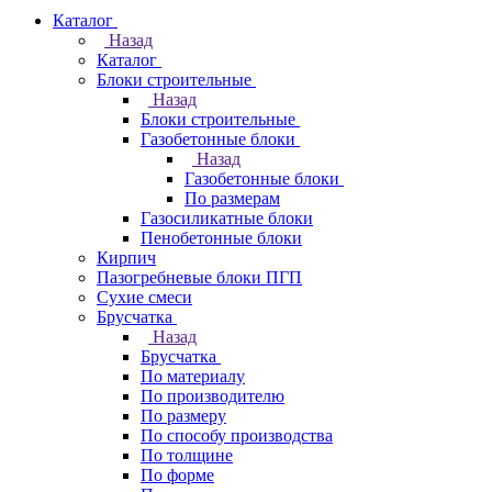
Каталог
Назад
Каталог
Блоки строительные
Назад
Блоки строительные
Газобетонные блоки
Назад
Газобетонные блоки
По размерам
Газосиликатные блоки
Пенобетонные блоки
Кирпич
Пазогребневые блоки ПГП
Сухие смеси
Брусчатка
Назад
Брусчатка
По материалу
По производителю
По размеру
По способу производства
По толщине
По форме