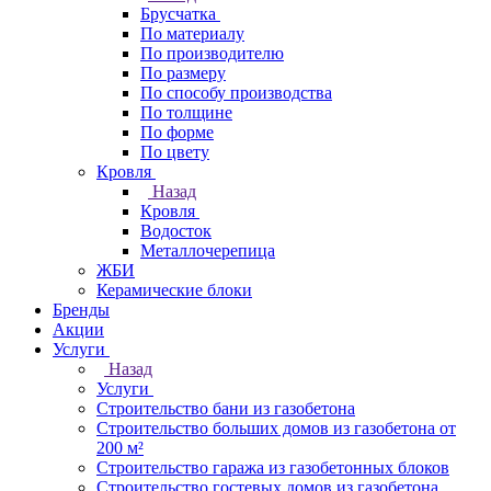
Брусчатка
По материалу
По производителю
По размеру
По способу производства
По толщине
По форме
По цвету
Кровля
Назад
Кровля
Водосток
Металлочерепица
ЖБИ
Керамические блоки
Бренды
Акции
Услуги
Назад
Услуги
Строительство бани из газобетона
Строительство больших домов из газобетона от
200 м²
Строительство гаража из газобетонных блоков
Строительство гостевых домов из газобетона