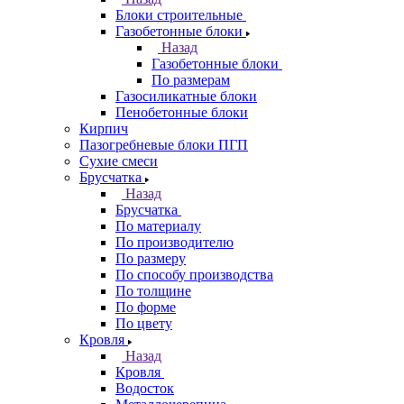
Блоки строительные
Газобетонные блоки
Назад
Газобетонные блоки
По размерам
Газосиликатные блоки
Пенобетонные блоки
Кирпич
Пазогребневые блоки ПГП
Сухие смеси
Брусчатка
Назад
Брусчатка
По материалу
По производителю
По размеру
По способу производства
По толщине
По форме
По цвету
Кровля
Назад
Кровля
Водосток