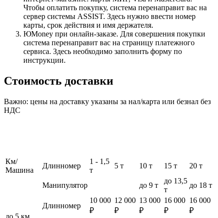
Чтобы оплатить покупку, система перенаправит вас на
сервер системы ASSIST. Здесь нужно ввести номер
карты, срок действия и имя держателя.
ЮMoney при онлайн-заказе. Для совершения покупки
система перенаправит вас на страницу платежного
сервиса. Здесь необходимо заполнить форму по
инструкции.
Стоимость доставки
Важно: цены на доставку указаны за нал/карта или безнал без
НДС
Км/
1 - 1,5
Длинномер
5 т
10 т
15 т
20 т
Машина
т
до 13,5
Манипулятор
до 9 т
до 18 т
т
10 000
12 000
13 000
16 000
16 000
Длинномер
₽
₽
₽
₽
₽
до 5 км