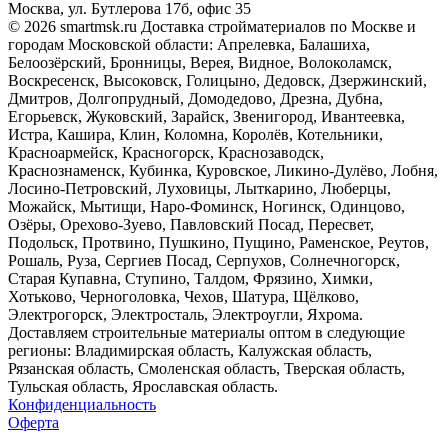
Москва, ул. Бутлерова 17б, офис 35
© 2026 smartmsk.ru Доставка стройматериалов по Москве и
городам Московской области: Апрелевка, Балашиха,
Белоозёрский, Бронницы, Верея, Видное, Волоколамск,
Воскресенск, Высоковск, Голицыно, Дедовск, Дзержинский,
Дмитров, Долгопрудный, Домодедово, Дрезна, Дубна,
Егорьевск, Жуковский, Зарайск, Звенигород, Ивантеевка,
Истра, Кашира, Клин, Коломна, Королёв, Котельники,
Красноармейск, Красногорск, Краснозаводск,
Краснознаменск, Кубинка, Куровское, Ликино-Дулёво, Лобня,
Лосино-Петровский, Луховицы, Лыткарино, Люберцы,
Можайск, Мытищи, Наро-Фоминск, Ногинск, Одинцово,
Озёры, Орехово-Зуево, Павловский Посад, Пересвет,
Подольск, Протвино, Пушкино, Пущино, Раменское, Реутов,
Рошаль, Руза, Сергиев Посад, Серпухов, Солнечногорск,
Старая Купавна, Ступино, Талдом, Фрязино, Химки,
Хотьково, Черноголовка, Чехов, Шатура, Щёлково,
Электрогорск, Электросталь, Электроугли, Яхрома.
Доставляем строительные материалы оптом в следующие
регионы: Владимирская область, Калужская область,
Рязанская область, Смоленская область, Тверская область,
Тульская область, Ярославская область.
Конфиденциальность
Оферта