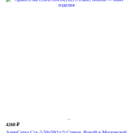
4260 ₽
АрмоСетка Сск-2-50х50(1х2) Стекон, Bonolit в Московской