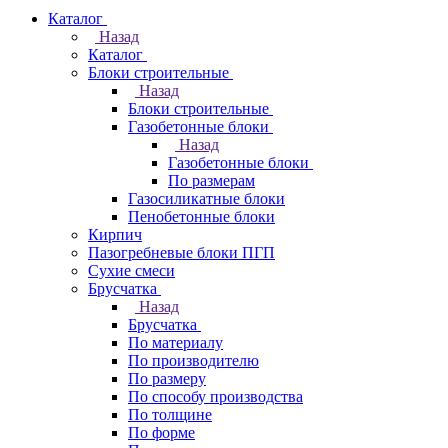
Каталог
Назад
Каталог
Блоки строительные
Назад
Блоки строительные
Газобетонные блоки
Назад
Газобетонные блоки
По размерам
Газосиликатные блоки
Пенобетонные блоки
Кирпич
Пазогребневые блоки ПГП
Сухие смеси
Брусчатка
Назад
Брусчатка
По материалу
По производителю
По размеру
По способу производства
По толщине
По форме