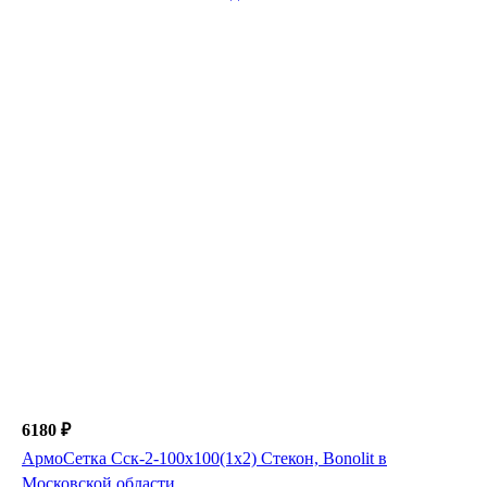
6180 ₽
АрмоСетка Сск-2-100х100(1х2) Стекон, Bonolit в
Московской области