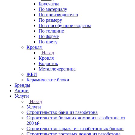
Брусчатка
По материалу
По производителю
По размеру
По способу производства
По толщине
По форме
По цвету
Кровля
Назад
Кровля
Водосток
Металлочерепица
ЖБИ
Керамические блоки
Бренды
Акции
Услуги
Назад
Услуги
Строительство бани из газобетона
Строительство больших домов из газобетона от
200 м²
Строительство гаража из газобетонных блоков
Строительство гостевых домов из газобетона