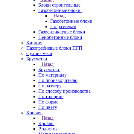
Блоки строительные
Газобетонные блоки
Назад
Газобетонные блоки
По размерам
Газосиликатные блоки
Пенобетонные блоки
Кирпич
Пазогребневые блоки ПГП
Сухие смеси
Брусчатка
Назад
Брусчатка
По материалу
По производителю
По размеру
По способу производства
По толщине
По форме
По цвету
Кровля
Назад
Кровля
Водосток