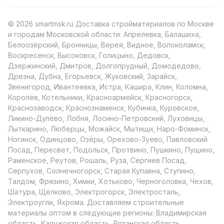
© 2026 smartmsk.ru Доставка стройматериалов по Москве
и городам Московской области: Апрелевка, Балашиха,
Белоозёрский, Бронницы, Верея, Видное, Волоколамск,
Воскресенск, Высоковск, Голицыно, Дедовск,
Дзержинский, Дмитров, Долгопрудный, Домодедово,
Дрезна, Дубна, Егорьевск, Жуковский, Зарайск,
Звенигород, Ивантеевка, Истра, Кашира, Клин, Коломна,
Королёв, Котельники, Красноармейск, Красногорск,
Краснозаводск, Краснознаменск, Кубинка, Куровское,
Ликино-Дулёво, Лобня, Лосино-Петровский, Луховицы,
Лыткарино, Люберцы, Можайск, Мытищи, Наро-Фоминск,
Ногинск, Одинцово, Озёры, Орехово-Зуево, Павловский
Посад, Пересвет, Подольск, Протвино, Пушкино, Пущино,
Раменское, Реутов, Рошаль, Руза, Сергиев Посад,
Серпухов, Солнечногорск, Старая Купавна, Ступино,
Талдом, Фрязино, Химки, Хотьково, Черноголовка, Чехов,
Шатура, Щёлково, Электрогорск, Электросталь,
Электроугли, Яхрома. Доставляем строительные
материалы оптом в следующие регионы: Владимирская
область, Калужская область, Рязанская область,