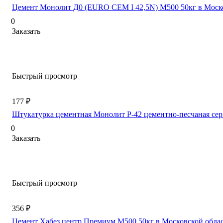
Цемент Монолит Д0 (EURO CEM I 42,5N) М500 50кг в Моск
0
Заказать
Быстрый просмотр
177 ₽
Штукатурка цементная Монолит Р-42 цементно-песчаная сер
0
Заказать
Быстрый просмотр
356 ₽
Цемент Хабез центр Премиум М500 50кг в Московской обла