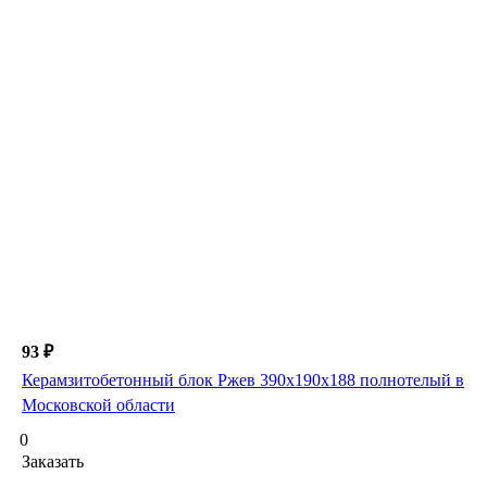
93 ₽
Керамзитобетонный блок Ржев 390х190х188 полнотелый в
Московской области
0
Заказать