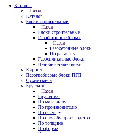
Каталог
Назад
Каталог
Блоки строительные
Назад
Блоки строительные
Газобетонные блоки
Назад
Газобетонные блоки
По размерам
Газосиликатные блоки
Пенобетонные блоки
Кирпич
Пазогребневые блоки ПГП
Сухие смеси
Брусчатка
Назад
Брусчатка
По материалу
По производителю
По размеру
По способу производства
По толщине
По форме