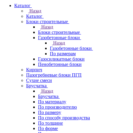
Каталог
Назад
Каталог
Блоки строительные
Назад
Блоки строительные
Газобетонные блоки
Назад
Газобетонные блоки
По размерам
Газосиликатные блоки
Пенобетонные блоки
Кирпич
Пазогребневые блоки ПГП
Сухие смеси
Брусчатка
Назад
Брусчатка
По материалу
По производителю
По размеру
По способу производства
По толщине
По форме