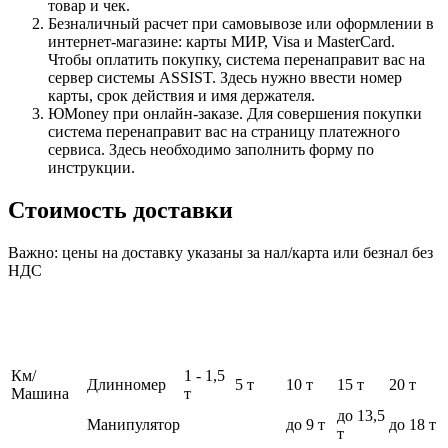
товар и чек.
Безналичный расчет при самовывозе или оформлении в
интернет-магазине: карты МИР, Visa и MasterCard.
Чтобы оплатить покупку, система перенаправит вас на
сервер системы ASSIST. Здесь нужно ввести номер
карты, срок действия и имя держателя.
ЮMoney при онлайн-заказе. Для совершения покупки
система перенаправит вас на страницу платежного
сервиса. Здесь необходимо заполнить форму по
инструкции.
Стоимость доставки
Важно: цены на доставку указаны за нал/карта или безнал без
НДС
Км/
1 - 1,5
Длинномер
5 т
10 т
15 т
20 т
Машина
т
до 13,5
Манипулятор
до 9 т
до 18 т
т