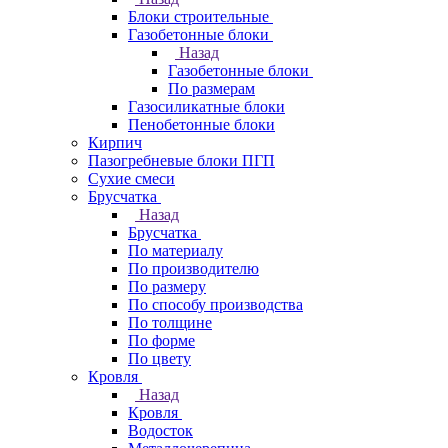
Блоки строительные
Газобетонные блоки
Назад
Газобетонные блоки
По размерам
Газосиликатные блоки
Пенобетонные блоки
Кирпич
Пазогребневые блоки ПГП
Сухие смеси
Брусчатка
Назад
Брусчатка
По материалу
По производителю
По размеру
По способу производства
По толщине
По форме
По цвету
Кровля
Назад
Кровля
Водосток