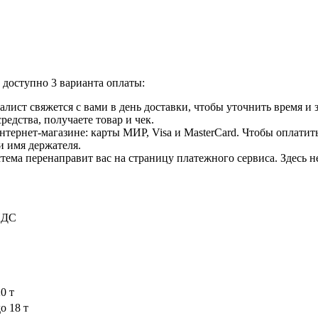
доступно 3 варианта оплаты:
лист свяжется с вами в день доставки, чтобы уточнить время и
едства, получаете товар и чек.
ернет-магазине: карты МИР, Visa и MasterCard. Чтобы оплатить
и имя держателя.
ема перенаправит вас на страницу платежного сервиса. Здесь 
 НДС
20 т
о 18 т