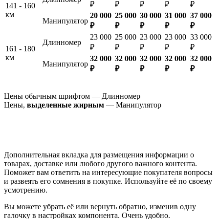
₽
₽
₽
₽
₽
141 - 160
км
20 000
25 000
30 000
31 000
37 000
Манипулятор
₽
₽
₽
₽
₽
23 000
25 000
23 000
23 000
33 000
Длинномер
₽
₽
₽
₽
₽
161 - 180
км
32 000
32 000
32 000
32 000
32 000
Манипулятор
₽
₽
₽
₽
₽
Цены обычным шрифтом — Длинномер
Цены,
выделенные жирным
— Манипулятор
Дополнительная вкладка для размещения информации о
товарах, доставке или любого другого важного контента.
Поможет вам ответить на интересующие покупателя вопросы
и развеять его сомнения в покупке. Используйте её по своему
усмотрению.
Вы можете убрать её или вернуть обратно, изменив одну
галочку в настройках компонента. Очень удобно.