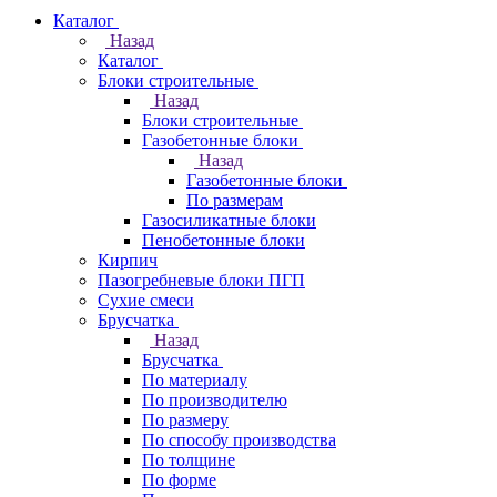
Каталог
Назад
Каталог
Блоки строительные
Назад
Блоки строительные
Газобетонные блоки
Назад
Газобетонные блоки
По размерам
Газосиликатные блоки
Пенобетонные блоки
Кирпич
Пазогребневые блоки ПГП
Сухие смеси
Брусчатка
Назад
Брусчатка
По материалу
По производителю
По размеру
По способу производства
По толщине
По форме