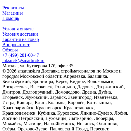
Реквизиты
Магазины
Помощь
Условия оплаты
Условия доставки
Гарантия на товар
Вопрос-ответ
Обзоры
+7 (499) 281-60-47
int.smsk@smartmsk.ru
Москва, ул. Бутлерова 17б, офис 35
© 2026 smartmsk.ru Доставка стройматериалов по Москве и
городам Московской области: Апрелевка, Балашиха,
Белоозёрский, Бронницы, Верея, Видное, Волоколамск,
Воскресенск, Высоковск, Голицыно, Дедовск, Дзержинский,
Дмитров, Долгопрудный, Домодедово, Дрезна, Дубна,
Егорьевск, Жуковский, Зарайск, Звенигород, Ивантеевка,
Истра, Кашира, Клин, Коломна, Королёв, Котельники,
Красноармейск, Красногорск, Краснозаводск,
Краснознаменск, Кубинка, Куровское, Ликино-Дулёво, Лобня,
Лосино-Петровский, Луховицы, Лыткарино, Люберцы,
Можайск, Мытищи, Наро-Фоминск, Ногинск, Одинцово,
Озёры, Орехово-Зуево, Павловский Посад, Пересвет,