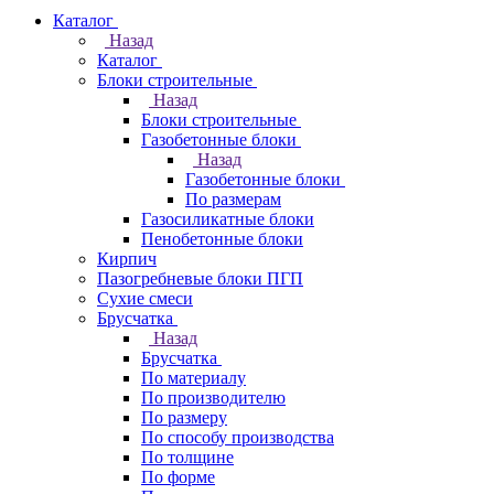
Каталог
Назад
Каталог
Блоки строительные
Назад
Блоки строительные
Газобетонные блоки
Назад
Газобетонные блоки
По размерам
Газосиликатные блоки
Пенобетонные блоки
Кирпич
Пазогребневые блоки ПГП
Сухие смеси
Брусчатка
Назад
Брусчатка
По материалу
По производителю
По размеру
По способу производства
По толщине
По форме