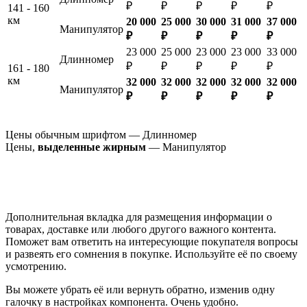
₽
₽
₽
₽
₽
141 - 160
км
20 000
25 000
30 000
31 000
37 000
Манипулятор
₽
₽
₽
₽
₽
23 000
25 000
23 000
23 000
33 000
Длинномер
₽
₽
₽
₽
₽
161 - 180
км
32 000
32 000
32 000
32 000
32 000
Манипулятор
₽
₽
₽
₽
₽
Цены обычным шрифтом — Длинномер
Цены,
выделенные жирным
— Манипулятор
Дополнительная вкладка для размещения информации о
товарах, доставке или любого другого важного контента.
Поможет вам ответить на интересующие покупателя вопросы
и развеять его сомнения в покупке. Используйте её по своему
усмотрению.
Вы можете убрать её или вернуть обратно, изменив одну
галочку в настройках компонента. Очень удобно.