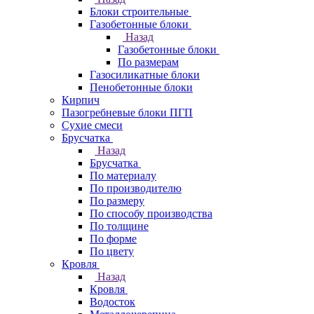
Блоки строительные
Газобетонные блоки
Назад
Газобетонные блоки
По размерам
Газосиликатные блоки
Пенобетонные блоки
Кирпич
Пазогребневые блоки ПГП
Сухие смеси
Брусчатка
Назад
Брусчатка
По материалу
По производителю
По размеру
По способу производства
По толщине
По форме
По цвету
Кровля
Назад
Кровля
Водосток