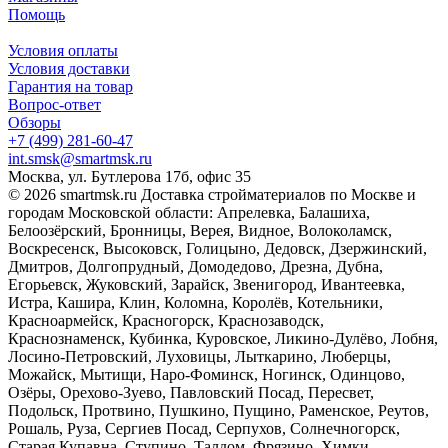
Помощь
Условия оплаты
Условия доставки
Гарантия на товар
Вопрос-ответ
Обзоры
+7 (499) 281-60-47
int.smsk@smartmsk.ru
Москва, ул. Бутлерова 17б, офис 35
© 2026 smartmsk.ru Доставка стройматериалов по Москве и
городам Московской области: Апрелевка, Балашиха,
Белоозёрский, Бронницы, Верея, Видное, Волоколамск,
Воскресенск, Высоковск, Голицыно, Дедовск, Дзержинский,
Дмитров, Долгопрудный, Домодедово, Дрезна, Дубна,
Егорьевск, Жуковский, Зарайск, Звенигород, Ивантеевка,
Истра, Кашира, Клин, Коломна, Королёв, Котельники,
Красноармейск, Красногорск, Краснозаводск,
Краснознаменск, Кубинка, Куровское, Ликино-Дулёво, Лобня,
Лосино-Петровский, Луховицы, Лыткарино, Люберцы,
Можайск, Мытищи, Наро-Фоминск, Ногинск, Одинцово,
Озёры, Орехово-Зуево, Павловский Посад, Пересвет,
Подольск, Протвино, Пушкино, Пущино, Раменское, Реутов,
Рошаль, Руза, Сергиев Посад, Серпухов, Солнечногорск,
Старая Купавна, Ступино, Талдом, Фрязино, Химки,