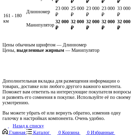
₽
₽
₽
₽
₽
23 000
25 000
23 000
23 000
33 000
Длинномер
₽
₽
₽
₽
₽
161 - 180
км
32 000
32 000
32 000
32 000
32 000
Манипулятор
₽
₽
₽
₽
₽
Цены обычным шрифтом — Длинномер
Цены,
выделенные жирным
— Манипулятор
Дополнительная вкладка для размещения информации о
товарах, доставке или любого другого важного контента.
Поможет вам ответить на интересующие покупателя вопросы
и развеять его сомнения в покупке. Используйте её по своему
усмотрению.
Вы можете убрать её или вернуть обратно, изменив одну
галочку в настройках компонента. Очень удобно.
Назад к списку
Главная
Каталог
0
Корзина
0
Избранные