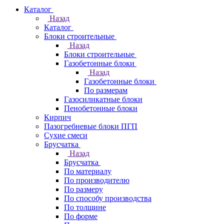
Каталог
Назад
Каталог
Блоки строительные
Назад
Блоки строительные
Газобетонные блоки
Назад
Газобетонные блоки
По размерам
Газосиликатные блоки
Пенобетонные блоки
Кирпич
Пазогребневые блоки ПГП
Сухие смеси
Брусчатка
Назад
Брусчатка
По материалу
По производителю
По размеру
По способу производства
По толщине
По форме