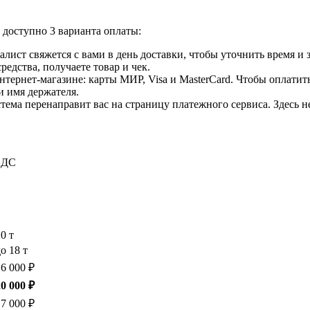
доступно 3 варианта оплаты:
лист свяжется с вами в день доставки, чтобы уточнить время и
едства, получаете товар и чек.
ернет-магазине: карты МИР, Visa и MasterCard. Чтобы оплатить
и имя держателя.
ема перенаправит вас на страницу платежного сервиса. Здесь 
 НДС
20 т
о 18 т
16 000 ₽
20 000 ₽
17 000 ₽