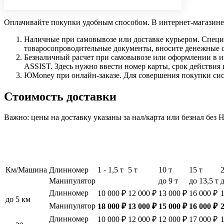
Оплачивайте покупки удобным способом. В интернет-магазине 
Наличные при самовывозе или доставке курьером. Специа
товаросопроводительные документы, вносите денежные ср
Безналичный расчет при самовывозе или оформлении в инт
ASSIST. Здесь нужно ввести номер карты, срок действия 
ЮMoney при онлайн-заказе. Для совершения покупки сист
Стоимость доставки
Важно: цены на доставку указаны за нал/карта или безнал без
Км/Машина
Длинномер
1 - 1,5 т
5 т
10 т
15 т
Манипулятор
до 9 т
до 13,5 т
д
Длинномер
10 000 ₽
12 000 ₽
13 000 ₽
16 000 ₽
до 5 км
Манипулятор
18 000 ₽
13 000 ₽
15 000 ₽
16 000 ₽
Длинномер
10 000 ₽
12 000 ₽
12 000 ₽
17 000 ₽