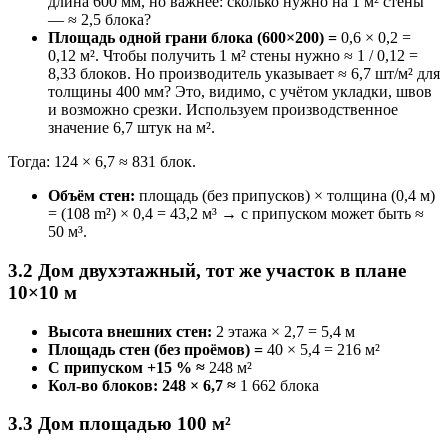
длина 600 мм, но важнее: сколько нужно на 1 м² стены
— ≈ 2,5 блока?
Площадь одной грани блока (600×200) =
0,6 × 0,2 =
0,12 м². Чтобы получить 1 м² стены нужно ≈ 1 / 0,12 =
8,33 блоков. Но производитель указывает ≈ 6,7 шт/м² для
толщины 400 мм? Это, видимо, с учётом укладки, швов
и возможно срезки. Используем производственное
значение 6,7 штук на м².
Тогда: 124 × 6,7 ≈ 831 блок.
Объём стен:
площадь (без припусков) × толщина (0,4 м)
= (108 m²) × 0,4 = 43,2 м³ → с припуском может быть ≈
50 м³.
3.2 Дом двухэтажный, тот же участок в плане
10×10 м
Высота внешних стен:
2 этажа × 2,7 = 5,4 м
Площадь стен (без проёмов) =
40 × 5,4 = 216 м²
С припуском +15 % ≈
248 м²
Кол-во блоков: 248 × 6,7 ≈
1 662 блока
3.3 Дом площадью 100 м²