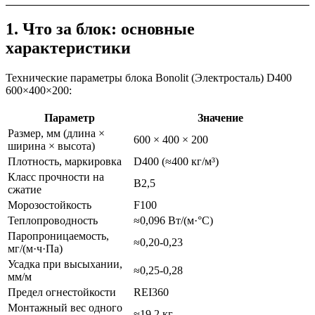
1. Что за блок: основные
характеристики
Технические параметры блока Bonolit (Электросталь) D400
600×400×200:
Параметр
Значение
Размер, мм (длина ×
600 × 400 × 200
ширина × высота)
Плотность, маркировка
D400 (≈400 кг/м³)
Класс прочности на
B2,5
сжатие
Морозостойкость
F100
Теплопроводность
≈0,096 Вт/(м·°C)
Паропроницаемость,
≈0,20‑0,23
мг/(м·ч·Па)
Усадка при высыхании,
≈0,25‑0,28
мм/м
Предел огнестойкости
REI360
Монтажный вес одного
≈19,2 кг