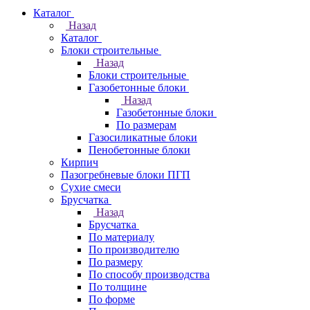
Каталог
Назад
Каталог
Блоки строительные
Назад
Блоки строительные
Газобетонные блоки
Назад
Газобетонные блоки
По размерам
Газосиликатные блоки
Пенобетонные блоки
Кирпич
Пазогребневые блоки ПГП
Сухие смеси
Брусчатка
Назад
Брусчатка
По материалу
По производителю
По размеру
По способу производства
По толщине
По форме