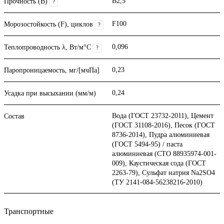
B2,5
Прочность (В)
?
F100
Морозостойкость (F), циклов
?
0,096
Теплопроводность λ, Вт/м°С
?
0,23
Паропроницаемость, мг/[мчПа]
0,24
Усадка при высыхании (мм/м)
Вода (ГОСТ 23732-2011), Цемент
Состав
(ГОСТ 31108-2016), Песок (ГОСТ
8736-2014), Пудра алюминиевая
(ГОСТ 5494-95) / паста
алюминиевая (СТО 88935974-001-
009), Каустическая сода (ГОСТ
2263-79), Сульфат натрия Na2SO4
(ТУ 2141-084-56238216-2010)
Транспортные