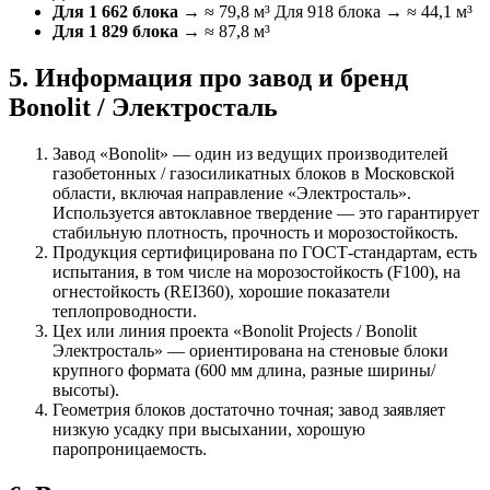
Для 1 662 блока
→ ≈ 79,8 м³ Для 918 блока → ≈ 44,1 м³
Для 1 829 блока
→ ≈ 87,8 м³
5. Информация про завод и бренд
Bonolit / Электросталь
Завод «Bonolit» — один из ведущих производителей
газобетонных / газосиликатных блоков в Московской
области, включая направление «Электросталь».
Используется автоклавное твердение — это гарантирует
стабильную плотность, прочность и морозостойкость.
Продукция сертифицирована по ГОСТ‑стандартам, есть
испытания, в том числе на морозостойкость (F100), на
огнестойкость (REI360), хорошие показатели
теплопроводности.
Цех или линия проекта «Bonolit Projects / Bonolit
Электросталь» — ориентирована на стеновые блоки
крупного формата (600 мм длина, разные ширины/
высоты).
Геометрия блоков достаточно точная; завод заявляет
низкую усадку при высыхании, хорошую
паропроницаемость.