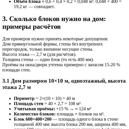
Объём блока =
0,6 × 0,4 × 0,2 = 0,048 м³. 0,048 × 400 =
19,2 кг — совпадает.
3. Сколько блоков нужно на дом:
примеры расчётов
Для примеров нужно принять некоторые допущения:
Дом прямоугольной формы, стены без внутренних
перегородок, только внешние несущие стены.
Высота этажа — 2,7 м (для расчётов).
Толщина стены — один блок (то есть 400 мм).
Проёмы на окна/двери учтены примерно с запасом 15‑20 %
площади стен.
3.1 Дом размером 10×10 м, одноэтажный, высота
этажа 2,7 м
Периметр
= 2×(10 + 10) = 40 м
Площадь стен
= 40 × 2,7 = 108 м²
Учитывая проёмы:
+15 % → ≈ 124 м²
Количество блоков:
площадь × блоков на м².
Блок 600×400×200
— площадь одного блока в стене
толщиной 400 мм: высота блока 200 мм, ширина 400 мм,