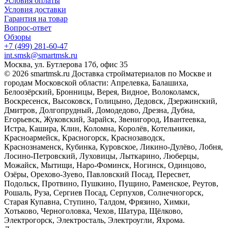
Условия оплаты
Условия доставки
Гарантия на товар
Вопрос-ответ
Обзоры
+7 (499) 281-60-47
int.smsk@smartmsk.ru
Москва, ул. Бутлерова 17б, офис 35
© 2026 smartmsk.ru Доставка стройматериалов по Москве и
городам Московской области: Апрелевка, Балашиха,
Белоозёрский, Бронницы, Верея, Видное, Волоколамск,
Воскресенск, Высоковск, Голицыно, Дедовск, Дзержинский,
Дмитров, Долгопрудный, Домодедово, Дрезна, Дубна,
Егорьевск, Жуковский, Зарайск, Звенигород, Ивантеевка,
Истра, Кашира, Клин, Коломна, Королёв, Котельники,
Красноармейск, Красногорск, Краснозаводск,
Краснознаменск, Кубинка, Куровское, Ликино-Дулёво, Лобня,
Лосино-Петровский, Луховицы, Лыткарино, Люберцы,
Можайск, Мытищи, Наро-Фоминск, Ногинск, Одинцово,
Озёры, Орехово-Зуево, Павловский Посад, Пересвет,
Подольск, Протвино, Пушкино, Пущино, Раменское, Реутов,
Рошаль, Руза, Сергиев Посад, Серпухов, Солнечногорск,
Старая Купавна, Ступино, Талдом, Фрязино, Химки,
Хотьково, Черноголовка, Чехов, Шатура, Щёлково,
Электрогорск, Электросталь, Электроугли, Яхрома.