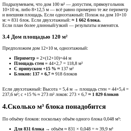
Подразумеваем, что дом 100 м² — допустим, прямоугольник
10×10 м, либо 8×12,5 м — всё равно примерно те же периметр
и внешняя площадь. Если одноэтажный: Похож на дом 10×10
м: ≈ 831 блок. Если двухэтажный:
≈ 1 662 блока.
Если план более длинный/узкий — результаты изменятся.
3.4 Дом площадью 120 м²
Предположим дом 12×10 м, одноэтажный:
Периметр =
2×(12+10)=44 м
Площадь стен =
44×2,7 = 118,8 м²
С припуском +15 % ≈
137 м²
Блоков: 137 × 6,7 ≈
918 блоков
Если двухэтажный: Высота = 5,4 м → площадь стен = 44×5,4 =
237,6 м²; с +15 % ≈ 273 m² локов: 273 × 6,7
≈ 1 829 блоков
4.Сколько м³ блока понадобится
По объёму блоков: поскольку объём одного блока 0,048 м³:
Для 831 блока
→ объём ≈ 831 × 0,048 = ≈ 39,9 м³