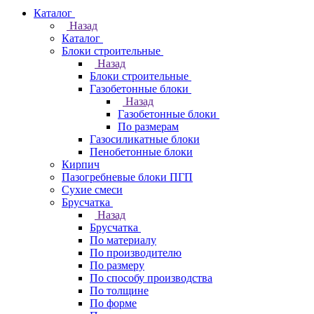
Каталог
Назад
Каталог
Блоки строительные
Назад
Блоки строительные
Газобетонные блоки
Назад
Газобетонные блоки
По размерам
Газосиликатные блоки
Пенобетонные блоки
Кирпич
Пазогребневые блоки ПГП
Сухие смеси
Брусчатка
Назад
Брусчатка
По материалу
По производителю
По размеру
По способу производства
По толщине
По форме