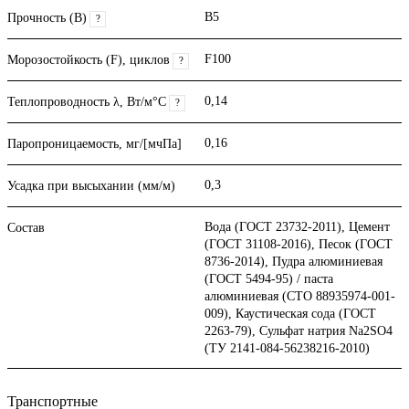
B5
Прочность (В)
?
F100
Морозостойкость (F), циклов
?
0,14
Теплопроводность λ, Вт/м°С
?
0,16
Паропроницаемость, мг/[мчПа]
0,3
Усадка при высыхании (мм/м)
Вода (ГОСТ 23732-2011), Цемент
Состав
(ГОСТ 31108-2016), Песок (ГОСТ
8736-2014), Пудра алюминиевая
(ГОСТ 5494-95) / паста
алюминиевая (СТО 88935974-001-
009), Каустическая сода (ГОСТ
2263-79), Сульфат натрия Na2SO4
(ТУ 2141-084-56238216-2010)
Транспортные