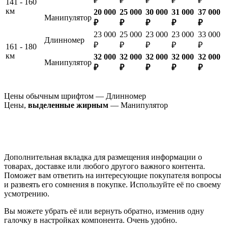
₽
₽
₽
₽
₽
141 - 160
км
20 000
25 000
30 000
31 000
37 000
Манипулятор
₽
₽
₽
₽
₽
23 000
25 000
23 000
23 000
33 000
Длинномер
₽
₽
₽
₽
₽
161 - 180
км
32 000
32 000
32 000
32 000
32 000
Манипулятор
₽
₽
₽
₽
₽
Цены обычным шрифтом — Длинномер
Цены,
выделенные жирным
— Манипулятор
Дополнительная вкладка для размещения информации о
товарах, доставке или любого другого важного контента.
Поможет вам ответить на интересующие покупателя вопросы
и развеять его сомнения в покупке. Используйте её по своему
усмотрению.
Вы можете убрать её или вернуть обратно, изменив одну
галочку в настройках компонента. Очень удобно.