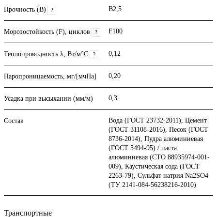
B2,5
Прочность (В)
?
F100
Морозостойкость (F), циклов
?
0,12
Теплопроводность λ, Вт/м°С
?
0,20
Паропроницаемость, мг/[мчПа]
0,3
Усадка при высыхании (мм/м)
Вода (ГОСТ 23732-2011), Цемент
Состав
(ГОСТ 31108-2016), Песок (ГОСТ
8736-2014), Пудра алюминиевая
(ГОСТ 5494-95) / паста
алюминиевая (СТО 88935974-001-
009), Каустическая сода (ГОСТ
2263-79), Сульфат натрия Na2SO4
(ТУ 2141-084-56238216-2010)
Транспортные