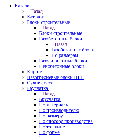
Каталог
Назад
Каталог
Блоки строительные
Назад
Блоки строительные
Газобетонные блоки
Назад
Газобетонные блоки
По размерам
Газосиликатные блоки
Пенобетонные блоки
Кирпич
Пазогребневые блоки ПГП
Сухие смеси
Брусчатка
Назад
Брусчатка
По материалу
По производителю
По размеру
По способу производства
По толщине
По форме