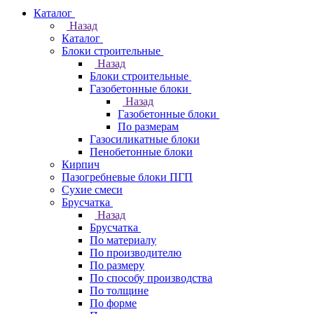
Каталог
Назад
Каталог
Блоки строительные
Назад
Блоки строительные
Газобетонные блоки
Назад
Газобетонные блоки
По размерам
Газосиликатные блоки
Пенобетонные блоки
Кирпич
Пазогребневые блоки ПГП
Сухие смеси
Брусчатка
Назад
Брусчатка
По материалу
По производителю
По размеру
По способу производства
По толщине
По форме