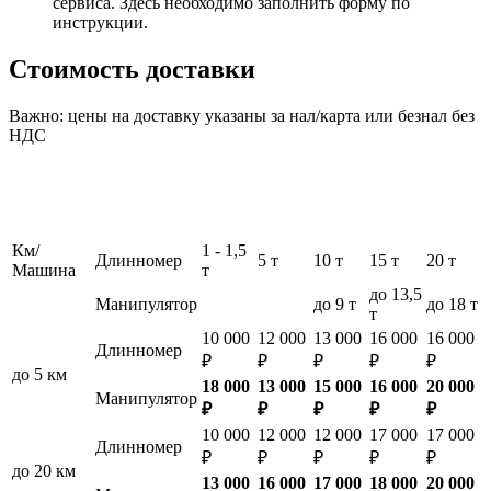
сервиса. Здесь необходимо заполнить форму по
инструкции.
Стоимость доставки
Важно: цены на доставку указаны за нал/карта или безнал без
НДС
Км/
1 - 1,5
Длинномер
5 т
10 т
15 т
20 т
Машина
т
до 13,5
Манипулятор
до 9 т
до 18 т
т
10 000
12 000
13 000
16 000
16 000
Длинномер
₽
₽
₽
₽
₽
до 5 км
18 000
13 000
15 000
16 000
20 000
Манипулятор
₽
₽
₽
₽
₽
10 000
12 000
12 000
17 000
17 000
Длинномер
₽
₽
₽
₽
₽
до 20 км
13 000
16 000
17 000
18 000
20 000