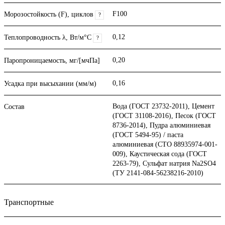
F100
Морозостойкость (F), циклов
?
0,12
Теплопроводность λ, Вт/м°С
?
0,20
Паропроницаемость, мг/[мчПа]
0,16
Усадка при высыхании (мм/м)
Вода (ГОСТ 23732-2011), Цемент
Состав
(ГОСТ 31108-2016), Песок (ГОСТ
8736-2014), Пудра алюминиевая
(ГОСТ 5494-95) / паста
алюминиевая (СТО 88935974-001-
009), Каустическая сода (ГОСТ
2263-79), Сульфат натрия Na2SO4
(ТУ 2141-084-56238216-2010)
Транспортные