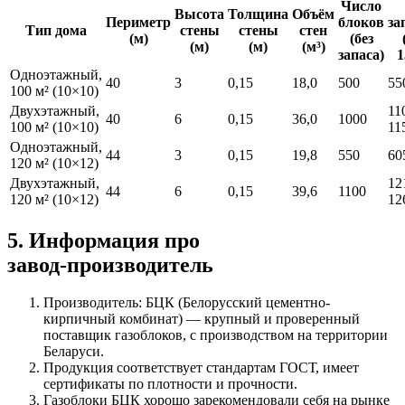
Число
Высота
Толщина
Объём
Периметр
блоков
за
Тип дома
стены
стены
стен
(м)
(без
(м)
(м)
(м³)
запаса)
Одноэтажный,
40
3
0,15
18,0
500
55
100 м² (10×10)
Двухэтажный,
11
40
6
0,15
36,0
1000
100 м² (10×10)
11
Одноэтажный,
44
3
0,15
19,8
550
60
120 м² (10×12)
Двухэтажный,
12
44
6
0,15
39,6
1100
120 м² (10×12)
12
5. Информация про
завод‑производитель
Производитель: БЦК (Белорусский цементно-
кирпичный комбинат) — крупный и проверенный
поставщик газоблоков, с производством на территории
Беларуси.
Продукция соответствует стандартам ГОСТ, имеет
сертификаты по плотности и прочности.
Газоблоки БЦК хорошо зарекомендовали себя на рынке