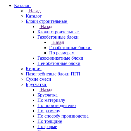
Каталог
Назад
Каталог
Блоки строительные
Назад
Блоки строительные
Газобетонные блоки
Назад
Газобетонные блоки
По размерам
Газосиликатные блоки
Пенобетонные блоки
Кирпич
Пазогребневые блоки ПГП
Сухие смеси
Брусчатка
Назад
Брусчатка
По материалу
По производителю
По размеру
По способу производства
По толщине
По форме