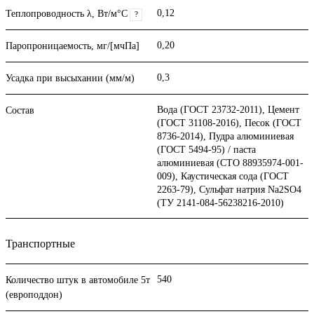
0,12
Теплопроводность λ, Вт/м°С
?
0,20
Паропроницаемость, мг/[мчПа]
0,3
Усадка при высыхании (мм/м)
Вода (ГОСТ 23732-2011), Цемент
Состав
(ГОСТ 31108-2016), Песок (ГОСТ
8736-2014), Пудра алюминиевая
(ГОСТ 5494-95) / паста
алюминиевая (СТО 88935974-001-
009), Каустическая сода (ГОСТ
2263-79), Сульфат натрия Na2SO4
(ТУ 2141-084-56238216-2010)
Транспортные
540
Количество штук в автомобиле 5т
(европоддон)