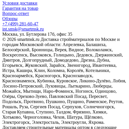
Условия доставки
Гарантия на товар
Вопрос-ответ
Обзоры
+7 (499) 281-60-47
int.smsk@smartmsk.ru
Москва, ул. Бутлерова 17б, офис 35
© 2026 smartmsk.ru Доставка стройматериалов по Москве и
городам Московской области: Апрелевка, Балашиха,
Белоозёрский, Бронницы, Верея, Видное, Волоколамск,
Воскресенск, Высоковск, Голицыно, Дедовск, Дзержинский,
Дмитров, Долгопрудный, Домодедово, Дрезна, Дубна,
Егорьевск, Жуковский, Зарайск, Звенигород, Ивантеевка,
Истра, Кашира, Клин, Коломна, Королёв, Котельники,
Красноармейск, Красногорск, Краснозаводск,
Краснознаменск, Кубинка, Куровское, Ликино-Дулёво, Лобня,
Лосино-Петровский, Луховицы, Лыткарино, Люберцы,
Можайск, Мытищи, Наро-Фоминск, Ногинск, Одинцово,
Озёры, Орехово-Зуево, Павловский Посад, Пересвет,
Подольск, Протвино, Пушкино, Пущино, Раменское, Реутов,
Рошаль, Руза, Сергиев Посад, Серпухов, Солнечногорск,
Старая Купавна, Ступино, Талдом, Фрязино, Химки,
Хотьково, Черноголовка, Чехов, Шатура, Щёлково,
Электрогорск, Электросталь, Электроугли, Яхрома.
Доставляем строительные материалы оптом в следующие