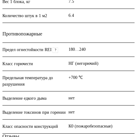
7.5
Вес 1 блока, кг
6.4
Количество штук в 1 м2
Противопожарные
180…240
Предел огнестойкости REI
?
НГ (негорючий)
Класс горючести
+700 ℃
Предельная температура до
разрушения
нет
Выделение едкого дыма
нет
Выделение токсинов при горении
К0 (пожаробезопасные)
Класс опасности конструкций
Отзывы