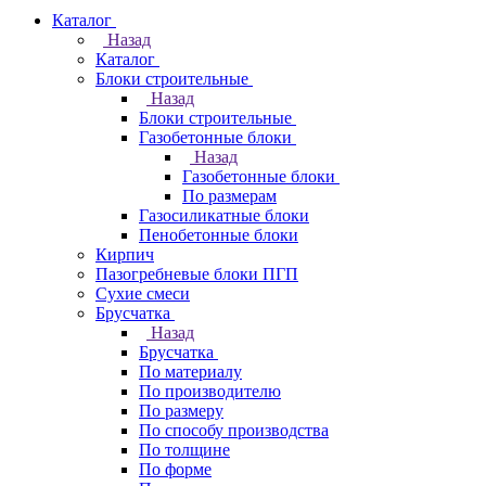
Каталог
Назад
Каталог
Блоки строительные
Назад
Блоки строительные
Газобетонные блоки
Назад
Газобетонные блоки
По размерам
Газосиликатные блоки
Пенобетонные блоки
Кирпич
Пазогребневые блоки ПГП
Сухие смеси
Брусчатка
Назад
Брусчатка
По материалу
По производителю
По размеру
По способу производства
По толщине
По форме