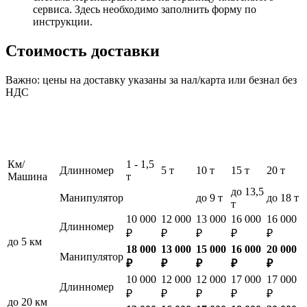
сервиса. Здесь необходимо заполнить форму по
инструкции.
Стоимость доставки
Важно: цены на доставку указаны за нал/карта или безнал без
НДС
Км/
1 - 1,5
Длинномер
5 т
10 т
15 т
20 т
Машина
т
до 13,5
Манипулятор
до 9 т
до 18 т
т
10 000
12 000
13 000
16 000
16 000
Длинномер
₽
₽
₽
₽
₽
до 5 км
18 000
13 000
15 000
16 000
20 000
Манипулятор
₽
₽
₽
₽
₽
10 000
12 000
12 000
17 000
17 000
Длинномер
₽
₽
₽
₽
₽
до 20 км