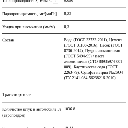
0,096
Теплопроводность λ, Вт/м°С
?
0,23
Паропроницаемость, мг/[мчПа]
0,3
Усадка при высыхании (мм/м)
Вода (ГОСТ 23732-2011), Цемент
Состав
(ГОСТ 31108-2016), Песок (ГОСТ
8736-2014), Пудра алюминиевая
(ГОСТ 5494-95) / паста
алюминиевая (СТО 88935974-001-
009), Каустическая сода (ГОСТ
2263-79), Сульфат натрия Na2SO4
(ТУ 2141-084-56238216-2010)
Транспортные
1036.8
Количество штук в автомобиле 5т
(европоддон)