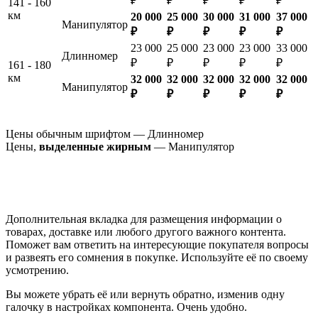
₽
₽
₽
₽
₽
141 - 160
км
20 000
25 000
30 000
31 000
37 000
Манипулятор
₽
₽
₽
₽
₽
23 000
25 000
23 000
23 000
33 000
Длинномер
₽
₽
₽
₽
₽
161 - 180
км
32 000
32 000
32 000
32 000
32 000
Манипулятор
₽
₽
₽
₽
₽
Цены обычным шрифтом — Длинномер
Цены,
выделенные жирным
— Манипулятор
Дополнительная вкладка для размещения информации о
товарах, доставке или любого другого важного контента.
Поможет вам ответить на интересующие покупателя вопросы
и развеять его сомнения в покупке. Используйте её по своему
усмотрению.
Вы можете убрать её или вернуть обратно, изменив одну
галочку в настройках компонента. Очень удобно.