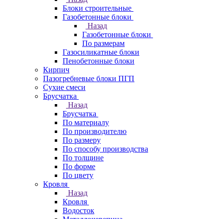
Блоки строительные
Газобетонные блоки
Назад
Газобетонные блоки
По размерам
Газосиликатные блоки
Пенобетонные блоки
Кирпич
Пазогребневые блоки ПГП
Сухие смеси
Брусчатка
Назад
Брусчатка
По материалу
По производителю
По размеру
По способу производства
По толщине
По форме
По цвету
Кровля
Назад
Кровля
Водосток