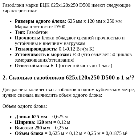
Газоблоки марки БЦК 625х120х250 D500 имеют следующие
характеристики:
Размеры одного блока:
625 мм х 120 мм х 250 мм
Марка плотности: D500
Тип:
Газобетон
Прочность:
Блоки обладают средней прочностью и
устойчивы к внешним нагрузкам
Теплопроводность:
0.1-0.12 Вт/(м·К)
Устойчивость к морозам:
F50 (что означает 50 циклов
замораживания/оттаивания)
Огнестойкость:
R 1 (огнестойкость до 1 часа)
2. Сколько газоблоков 625х120х250 D500 в 1 м³?
Для расчета количества газоблоков в одном кубическом метре,
нужно сначала вычислить объем одного блока:
Объем одного блока:
Длина: 625 мм
= 0,625 м
Ширина: 120 мм
= 0,12 м
Высота: 250 мм
= 0,25 м
Объем блока
= 0,625 м × 0,12 м × 0,25 м = 0,01875 м³