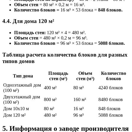
Объем стен
= 80 м² × 0,2 м = 16 м³.
Количество блоков =
16 м³ × 53 блока =
848 блоков.
4.4. Для дома 120 м²
Площадь стен:
120 м² × 4 = 480 м².
Объем стен
= 480 м² × 0,2 м = 96 м³.
Количество блоков
= 96 м³ × 53 блока =
5088 блоков.
Таблица расчета количества блоков для разных
типов домов
Площадь
Объем
Количество
Тип дома
стен (м²)
стен (м³)
блоков
Одноэтажный дом
400 м²
80 м³
4240 блоков
(100 м²)
Двухэтажный дом
800 м²
160 м³
8480 блоков
(100 м²)
Дом 10х10 м
80 м²
16 м³
848 блоков
Дом 120 м²
480 м²
96 м³
5088 блоков
5. Информация о заводе производителя