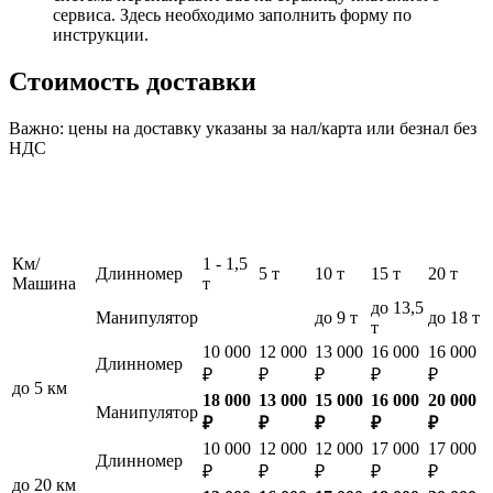
сервиса. Здесь необходимо заполнить форму по
инструкции.
Стоимость доставки
Важно: цены на доставку указаны за нал/карта или безнал без
НДС
Км/
1 - 1,5
Длинномер
5 т
10 т
15 т
20 т
Машина
т
до 13,5
Манипулятор
до 9 т
до 18 т
т
10 000
12 000
13 000
16 000
16 000
Длинномер
₽
₽
₽
₽
₽
до 5 км
18 000
13 000
15 000
16 000
20 000
Манипулятор
₽
₽
₽
₽
₽
10 000
12 000
12 000
17 000
17 000
Длинномер
₽
₽
₽
₽
₽
до 20 км