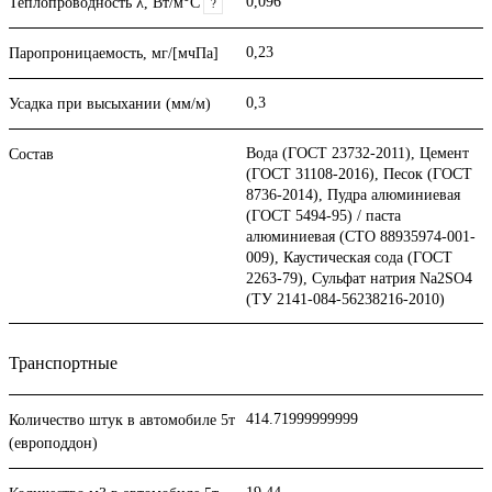
0,096
Теплопроводность λ, Вт/м°С
?
0,23
Паропроницаемость, мг/[мчПа]
0,3
Усадка при высыхании (мм/м)
Вода (ГОСТ 23732-2011), Цемент
Состав
(ГОСТ 31108-2016), Песок (ГОСТ
8736-2014), Пудра алюминиевая
(ГОСТ 5494-95) / паста
алюминиевая (СТО 88935974-001-
009), Каустическая сода (ГОСТ
2263-79), Сульфат натрия Na2SO4
(ТУ 2141-084-56238216-2010)
Транспортные
414.71999999999
Количество штук в автомобиле 5т
(европоддон)