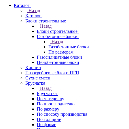
Каталог
Назад
Каталог
Блоки строительные
Назад
Блоки строительные
Газобетонные блоки
Назад
Газобетонные блоки
По размерам
Газосиликатные блоки
Пенобетонные блоки
Кирпич
Пазогребневые блоки ПГП
Сухие смеси
Брусчатка
Назад
Брусчатка
По материалу
По производителю
По размеру
По способу производства
По толщине
По форме