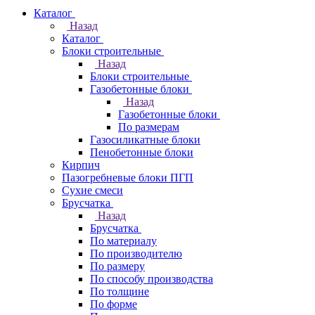
Каталог
Назад
Каталог
Блоки строительные
Назад
Блоки строительные
Газобетонные блоки
Назад
Газобетонные блоки
По размерам
Газосиликатные блоки
Пенобетонные блоки
Кирпич
Пазогребневые блоки ПГП
Сухие смеси
Брусчатка
Назад
Брусчатка
По материалу
По производителю
По размеру
По способу производства
По толщине
По форме