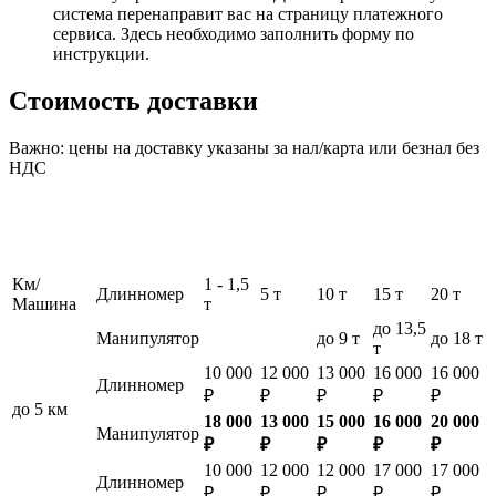
система перенаправит вас на страницу платежного
сервиса. Здесь необходимо заполнить форму по
инструкции.
Стоимость доставки
Важно: цены на доставку указаны за нал/карта или безнал без
НДС
Км/
1 - 1,5
Длинномер
5 т
10 т
15 т
20 т
Машина
т
до 13,5
Манипулятор
до 9 т
до 18 т
т
10 000
12 000
13 000
16 000
16 000
Длинномер
₽
₽
₽
₽
₽
до 5 км
18 000
13 000
15 000
16 000
20 000
Манипулятор
₽
₽
₽
₽
₽
10 000
12 000
12 000
17 000
17 000
Длинномер
₽
₽
₽
₽
₽