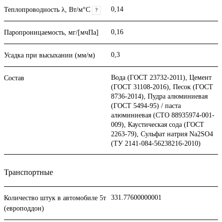
0,14
Теплопроводность λ, Вт/м°С
?
0,16
Паропроницаемость, мг/[мчПа]
0,3
Усадка при высыхании (мм/м)
Вода (ГОСТ 23732-2011), Цемент
Состав
(ГОСТ 31108-2016), Песок (ГОСТ
8736-2014), Пудра алюминиевая
(ГОСТ 5494-95) / паста
алюминиевая (СТО 88935974-001-
009), Каустическая сода (ГОСТ
2263-79), Сульфат натрия Na2SO4
(ТУ 2141-084-56238216-2010)
Транспортные
331.77600000001
Количество штук в автомобиле 5т
(европоддон)