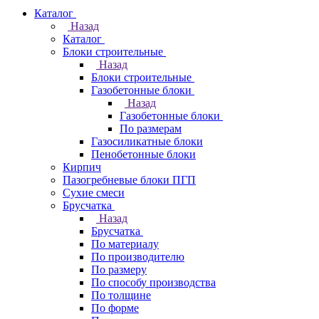
Каталог
Назад
Каталог
Блоки строительные
Назад
Блоки строительные
Газобетонные блоки
Назад
Газобетонные блоки
По размерам
Газосиликатные блоки
Пенобетонные блоки
Кирпич
Пазогребневые блоки ПГП
Сухие смеси
Брусчатка
Назад
Брусчатка
По материалу
По производителю
По размеру
По способу производства
По толщине
По форме