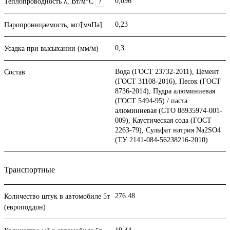
0,096
Теплопроводность λ, Вт/м°С
?
0,23
Паропроницаемость, мг/[мчПа]
0,3
Усадка при высыхании (мм/м)
Вода (ГОСТ 23732-2011), Цемент
Состав
(ГОСТ 31108-2016), Песок (ГОСТ
8736-2014), Пудра алюминиевая
(ГОСТ 5494-95) / паста
алюминиевая (СТО 88935974-001-
009), Каустическая сода (ГОСТ
2263-79), Сульфат натрия Na2SO4
(ТУ 2141-084-56238216-2010)
Транспортные
276.48
Количество штук в автомобиле 5т
(европоддон)