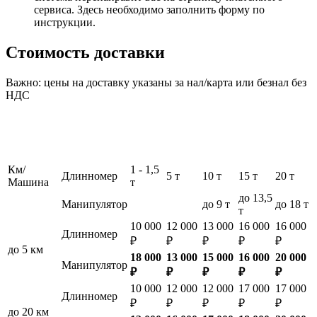
сервиса. Здесь необходимо заполнить форму по
инструкции.
Стоимость доставки
Важно: цены на доставку указаны за нал/карта или безнал без
НДС
Км/
1 - 1,5
Длинномер
5 т
10 т
15 т
20 т
Машина
т
до 13,5
Манипулятор
до 9 т
до 18 т
т
10 000
12 000
13 000
16 000
16 000
Длинномер
₽
₽
₽
₽
₽
до 5 км
18 000
13 000
15 000
16 000
20 000
Манипулятор
₽
₽
₽
₽
₽
10 000
12 000
12 000
17 000
17 000
Длинномер
₽
₽
₽
₽
₽
до 20 км