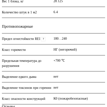
28.125
Вес 1 блока, кг
6.4
Количество штук в 1 м2
Противопожарные
180…240
Предел огнестойкости REI
?
НГ (негорючий)
Класс горючести
+700 ℃
Предельная температура до
разрушения
нет
Выделение едкого дыма
нет
Выделение токсинов при горении
К0 (пожаробезопасные)
Класс опасности конструкций
Отзывы