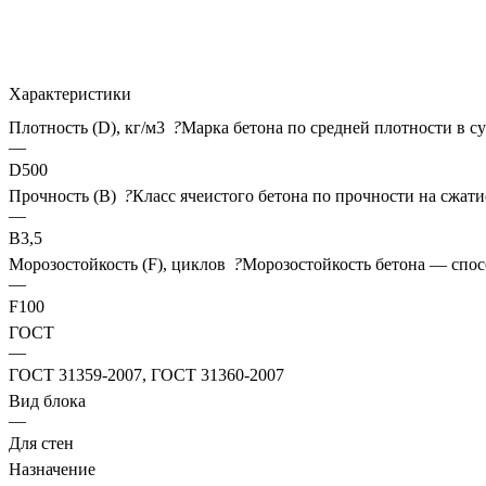
Характеристики
Плотность (D), кг/м3
?
Марка бетона по средней плотности в с
—
D500
Прочность (В)
?
Класс ячеистого бетона по прочности на сжат
—
B3,5
Морозостойкость (F), циклов
?
Морозостойкость бетона — спос
—
F100
ГОСТ
—
ГОСТ 31359-2007, ГОСТ 31360-2007
Вид блока
—
Для стен
Назначение