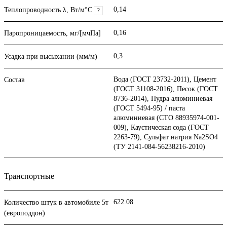
0,14
Теплопроводность λ, Вт/м°С
?
0,16
Паропроницаемость, мг/[мчПа]
0,3
Усадка при высыхании (мм/м)
Вода (ГОСТ 23732-2011), Цемент
Состав
(ГОСТ 31108-2016), Песок (ГОСТ
8736-2014), Пудра алюминиевая
(ГОСТ 5494-95) / паста
алюминиевая (СТО 88935974-001-
009), Каустическая сода (ГОСТ
2263-79), Сульфат натрия Na2SO4
(ТУ 2141-084-56238216-2010)
Транспортные
622.08
Количество штук в автомобиле 5т
(европоддон)