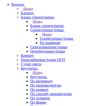
Каталог
Назад
Каталог
Блоки строительные
Назад
Блоки строительные
Газобетонные блоки
Назад
Газобетонные блоки
По размерам
Газосиликатные блоки
Пенобетонные блоки
Кирпич
Пазогребневые блоки ПГП
Сухие смеси
Брусчатка
Назад
Брусчатка
По материалу
По производителю
По размеру
По способу производства
По толщине
По форме