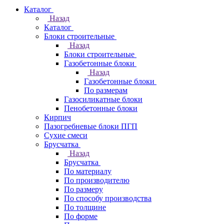
Каталог
Назад
Каталог
Блоки строительные
Назад
Блоки строительные
Газобетонные блоки
Назад
Газобетонные блоки
По размерам
Газосиликатные блоки
Пенобетонные блоки
Кирпич
Пазогребневые блоки ПГП
Сухие смеси
Брусчатка
Назад
Брусчатка
По материалу
По производителю
По размеру
По способу производства
По толщине
По форме