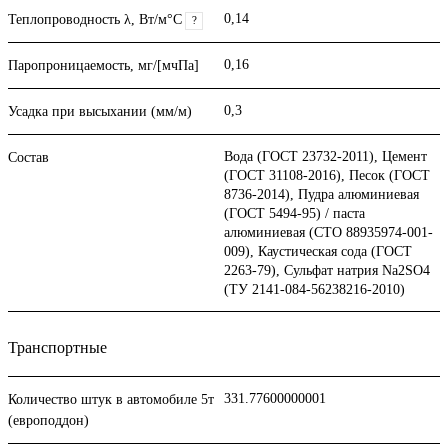
0,14
Теплопроводность λ, Вт/м°С
?
0,16
Паропроницаемость, мг/[мчПа]
0,3
Усадка при высыхании (мм/м)
Вода (ГОСТ 23732-2011), Цемент
Состав
(ГОСТ 31108-2016), Песок (ГОСТ
8736-2014), Пудра алюминиевая
(ГОСТ 5494-95) / паста
алюминиевая (СТО 88935974-001-
009), Каустическая сода (ГОСТ
2263-79), Сульфат натрия Na2SO4
(ТУ 2141-084-56238216-2010)
Транспортные
331.77600000001
Количество штук в автомобиле 5т
(европоддон)