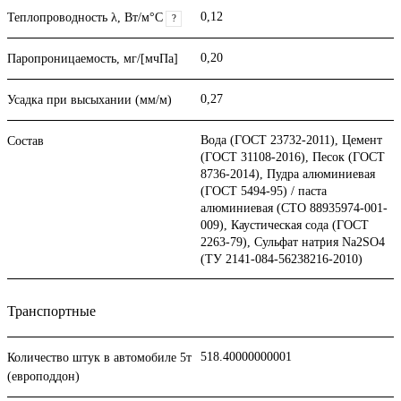
0,12
Теплопроводность λ, Вт/м°С
?
0,20
Паропроницаемость, мг/[мчПа]
0,27
Усадка при высыхании (мм/м)
Вода (ГОСТ 23732-2011), Цемент
Состав
(ГОСТ 31108-2016), Песок (ГОСТ
8736-2014), Пудра алюминиевая
(ГОСТ 5494-95) / паста
алюминиевая (СТО 88935974-001-
009), Каустическая сода (ГОСТ
2263-79), Сульфат натрия Na2SO4
(ТУ 2141-084-56238216-2010)
Транспортные
518.40000000001
Количество штук в автомобиле 5т
(европоддон)