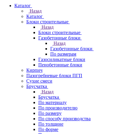
Каталог
Назад
Каталог
Блоки строительные
Назад
Блоки строительные
Газобетонные блоки
Назад
Газобетонные блоки
По размерам
Газосиликатные блоки
Пенобетонные блоки
Кирпич
Пазогребневые блоки ПГП
Сухие смеси
Брусчатка
Назад
Брусчатка
По материалу
По производителю
По размеру
По способу производства
По толщине
По форме