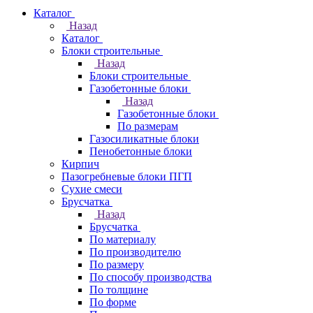
Каталог
Назад
Каталог
Блоки строительные
Назад
Блоки строительные
Газобетонные блоки
Назад
Газобетонные блоки
По размерам
Газосиликатные блоки
Пенобетонные блоки
Кирпич
Пазогребневые блоки ПГП
Сухие смеси
Брусчатка
Назад
Брусчатка
По материалу
По производителю
По размеру
По способу производства
По толщине
По форме