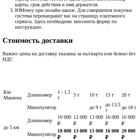
карты, срок действия и имя держателя.
ЮMoney при онлайн-заказе. Для совершения покупки
система перенаправит вас на страницу платежного
сервиса. Здесь необходимо заполнить форму по
инструкции.
Стоимость доставки
Важно: цены на доставку указаны за нал/карта или безнал без
НДС
Км/
1 - 1,5
Длинномер
5 т
10 т
15 т
20 т
Машина
т
до 13,5
Манипулятор
до 9 т
до 18 т
т
10 000
12 000
13 000
16 000
16 000
Длинномер
₽
₽
₽
₽
₽
до 5 км
18 000
13 000
15 000
16 000
20 000
Манипулятор
₽
₽
₽
₽
₽