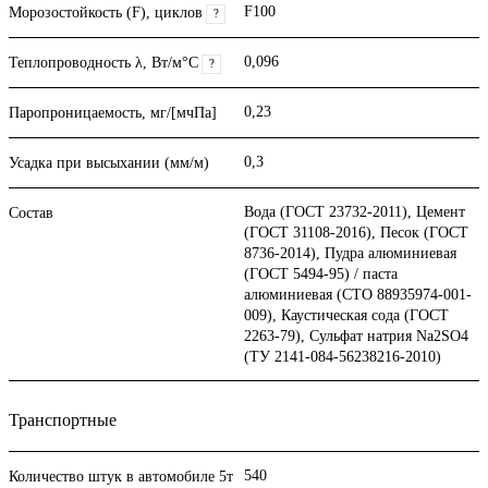
F100
Морозостойкость (F), циклов
?
0,096
Теплопроводность λ, Вт/м°С
?
0,23
Паропроницаемость, мг/[мчПа]
0,3
Усадка при высыхании (мм/м)
Вода (ГОСТ 23732-2011), Цемент
Состав
(ГОСТ 31108-2016), Песок (ГОСТ
8736-2014), Пудра алюминиевая
(ГОСТ 5494-95) / паста
алюминиевая (СТО 88935974-001-
009), Каустическая сода (ГОСТ
2263-79), Сульфат натрия Na2SO4
(ТУ 2141-084-56238216-2010)
Транспортные
540
Количество штук в автомобиле 5т