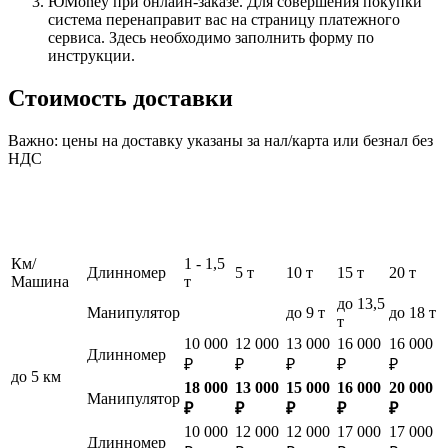
ЮMoney при онлайн-заказе. Для совершения покупки
система перенаправит вас на страницу платежного
сервиса. Здесь необходимо заполнить форму по
инструкции.
Стоимость доставки
Важно: цены на доставку указаны за нал/карта или безнал без
НДС
Км/
1 - 1,5
Длинномер
5 т
10 т
15 т
20 т
Машина
т
до 13,5
Манипулятор
до 9 т
до 18 т
т
10 000
12 000
13 000
16 000
16 000
Длинномер
₽
₽
₽
₽
₽
до 5 км
18 000
13 000
15 000
16 000
20 000
Манипулятор
₽
₽
₽
₽
₽
10 000
12 000
12 000
17 000
17 000
Длинномер