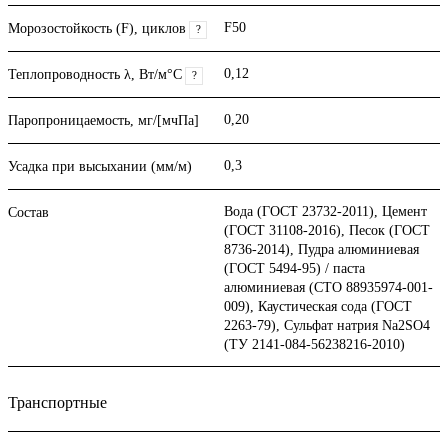
F50
Морозостойкость (F), циклов
?
0,12
Теплопроводность λ, Вт/м°С
?
0,20
Паропроницаемость, мг/[мчПа]
0,3
Усадка при высыхании (мм/м)
Вода (ГОСТ 23732-2011), Цемент
Состав
(ГОСТ 31108-2016), Песок (ГОСТ
8736-2014), Пудра алюминиевая
(ГОСТ 5494-95) / паста
алюминиевая (СТО 88935974-001-
009), Каустическая сода (ГОСТ
2263-79), Сульфат натрия Na2SO4
(ТУ 2141-084-56238216-2010)
Транспортные