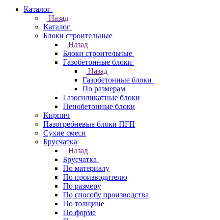
Каталог
Назад
Каталог
Блоки строительные
Назад
Блоки строительные
Газобетонные блоки
Назад
Газобетонные блоки
По размерам
Газосиликатные блоки
Пенобетонные блоки
Кирпич
Пазогребневые блоки ПГП
Сухие смеси
Брусчатка
Назад
Брусчатка
По материалу
По производителю
По размеру
По способу производства
По толщине
По форме