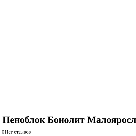
Пеноблок Бонолит Малояросла
0
Нет отзывов