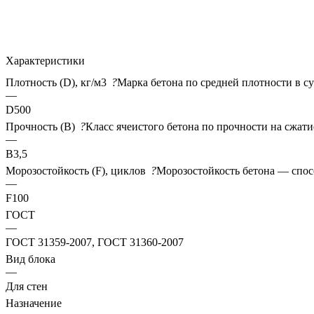
Характеристики
Плотность (D), кг/м3
?
Марка бетона по средней плотности в с
—
D500
Прочность (В)
?
Класс ячеистого бетона по прочности на сжат
—
B3,5
Морозостойкость (F), циклов
?
Морозостойкость бетона — спос
—
F100
ГОСТ
—
ГОСТ 31359-2007, ГОСТ 31360-2007
Вид блока
—
Для стен
Назначение