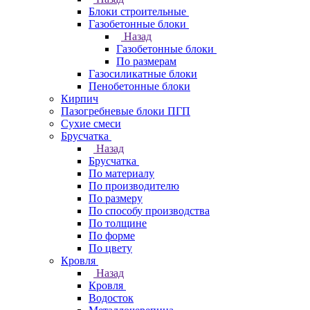
Блоки строительные
Газобетонные блоки
Назад
Газобетонные блоки
По размерам
Газосиликатные блоки
Пенобетонные блоки
Кирпич
Пазогребневые блоки ПГП
Сухие смеси
Брусчатка
Назад
Брусчатка
По материалу
По производителю
По размеру
По способу производства
По толщине
По форме
По цвету
Кровля
Назад
Кровля
Водосток