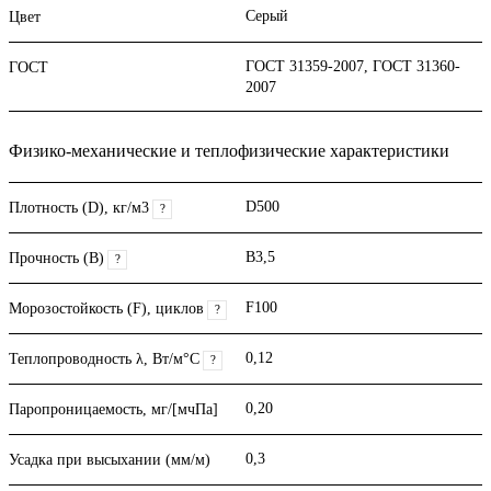
Серый
Цвет
ГОСТ 31359-2007, ГОСТ 31360-
ГОСТ
2007
Физико-механические и теплофизические характеристики
D500
Плотность (D), кг/м3
?
B3,5
Прочность (В)
?
F100
Морозостойкость (F), циклов
?
0,12
Теплопроводность λ, Вт/м°С
?
0,20
Паропроницаемость, мг/[мчПа]
0,3
Усадка при высыхании (мм/м)