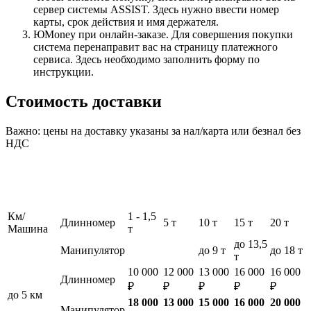
сервер системы ASSIST. Здесь нужно ввести номер
карты, срок действия и имя держателя.
ЮMoney при онлайн-заказе. Для совершения покупки
система перенаправит вас на страницу платежного
сервиса. Здесь необходимо заполнить форму по
инструкции.
Стоимость доставки
Важно: цены на доставку указаны за нал/карта или безнал без
НДС
Км/
1 - 1,5
Длинномер
5 т
10 т
15 т
20 т
Машина
т
до 13,5
Манипулятор
до 9 т
до 18 т
т
10 000
12 000
13 000
16 000
16 000
Длинномер
₽
₽
₽
₽
₽
до 5 км
18 000
13 000
15 000
16 000
20 000
Манипулятор