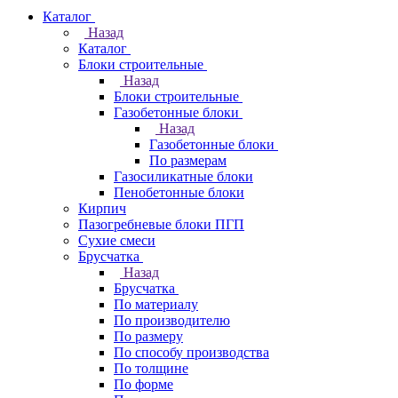
Каталог
Назад
Каталог
Блоки строительные
Назад
Блоки строительные
Газобетонные блоки
Назад
Газобетонные блоки
По размерам
Газосиликатные блоки
Пенобетонные блоки
Кирпич
Пазогребневые блоки ПГП
Сухие смеси
Брусчатка
Назад
Брусчатка
По материалу
По производителю
По размеру
По способу производства
По толщине
По форме