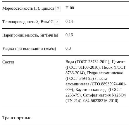
F100
Морозостойкость (F), циклов
?
0,14
Теплопроводность λ, Вт/м°С
?
0,16
Паропроницаемость, мг/[мчПа]
0,3
Усадка при высыхании (мм/м)
Вода (ГОСТ 23732-2011), Цемент
Состав
(ГОСТ 31108-2016), Песок (ГОСТ
8736-2014), Пудра алюминиевая
(ГОСТ 5494-95) / паста
алюминиевая (СТО 88935974-001-
009), Каустическая сода (ГОСТ
2263-79), Сульфат натрия Na2SO4
(ТУ 2141-084-56238216-2010)
Транспортные