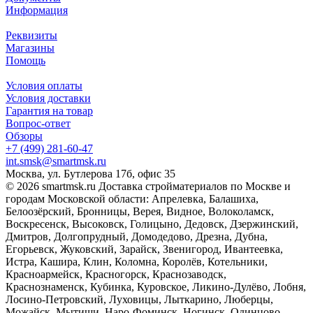
Информация
Реквизиты
Магазины
Помощь
Условия оплаты
Условия доставки
Гарантия на товар
Вопрос-ответ
Обзоры
+7 (499) 281-60-47
int.smsk@smartmsk.ru
Москва, ул. Бутлерова 17б, офис 35
© 2026 smartmsk.ru Доставка стройматериалов по Москве и
городам Московской области: Апрелевка, Балашиха,
Белоозёрский, Бронницы, Верея, Видное, Волоколамск,
Воскресенск, Высоковск, Голицыно, Дедовск, Дзержинский,
Дмитров, Долгопрудный, Домодедово, Дрезна, Дубна,
Егорьевск, Жуковский, Зарайск, Звенигород, Ивантеевка,
Истра, Кашира, Клин, Коломна, Королёв, Котельники,
Красноармейск, Красногорск, Краснозаводск,
Краснознаменск, Кубинка, Куровское, Ликино-Дулёво, Лобня,
Лосино-Петровский, Луховицы, Лыткарино, Люберцы,
Можайск, Мытищи, Наро-Фоминск, Ногинск, Одинцово,