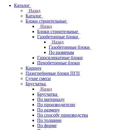
Каталог
Назад
Каталог
Блоки строительные
Назад
Блоки строительные
Газобетонные блоки
Назад
Газобетонные блоки
По размерам
Газосиликатные блоки
Пенобетонные блоки
Кирпич
Пазогребневые блоки ПГП
Сухие смеси
Брусчатка
Назад
Брусчатка
По материалу
По производителю
По размеру
По способу производства
По толщине
По форме