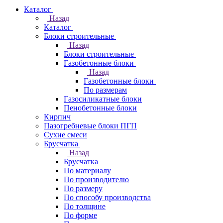
Каталог
Назад
Каталог
Блоки строительные
Назад
Блоки строительные
Газобетонные блоки
Назад
Газобетонные блоки
По размерам
Газосиликатные блоки
Пенобетонные блоки
Кирпич
Пазогребневые блоки ПГП
Сухие смеси
Брусчатка
Назад
Брусчатка
По материалу
По производителю
По размеру
По способу производства
По толщине
По форме